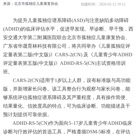
来源：北京市孤独症儿童康复协会
创建时间：
2026-02-12
19:12
为提升儿童孤独症谱系障碍(ASD)与注意缺陷多动障碍
(ADHD)的临床评估水平，促进早发现、早诊断、早干预，西
安交通大学第二附属医院联合北京市孤独症儿童康复协会、
广东省华晟育林科技有限公司，将共同举办《儿童孤独症评
定量表第二版(中文版)》CARS-2(CN) 及《儿童青少年ADHD
评定量表第五版(中文版)》ADHD-RS-5(CN)主试资格培训
班。
CARS-2(CN)
适用于1岁以上人群，设有标准版与高功能
版，并新增家长问卷。该工具整合行为观察与家长问卷，能
够系统评估孤独症谱系障碍及其严重程度，具有操作简便、
结果量化、信效度高的特点，可为临床诊断、功能描述及干
预计划提供可靠依据。
ADHD-RS-5(CN)
作为面向5–17岁儿童青少年ADHD临床
诊断与疗效评估的首选工具，严格遵循DSM-5标准，在评估