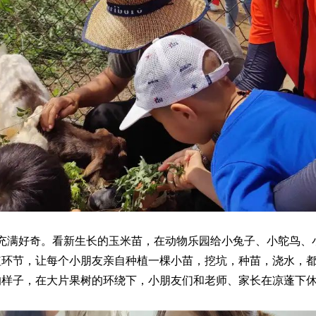
满好奇。看新生长的玉米苗，在动物乐园给小兔子、小鸵鸟、
植环节，让每个小朋友亲自种植一棵小苗，挖坑，种苗，浇水，
的样子，在大片果树的环绕下，小朋友们和老师、家长在凉蓬下