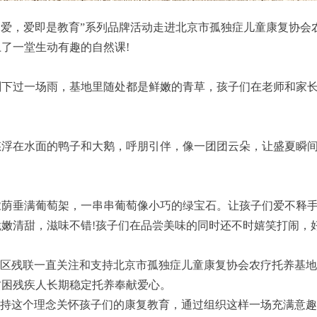
育即是爱，爱即是教育”系列品牌活动走进北京市孤独症儿童康复协
了一堂生动有趣的自然课!
过一场雨，基地里随处都是鲜嫩的青草，孩子们在老师和家长
在水面的鸭子和大鹅，呼朋引伴，像一团团云朵，让盛夏瞬间
垂满葡萄架，一串串葡萄像小巧的绿宝石。让孩子们爱不释手
嫩清甜，滋味不错!孩子们在品尝美味的同时还不时嬉笑打闹，
区残联一直关注和支持北京市孤独症儿童康复协会农疗托养基地
贫困残疾人长期稳定托养奉献爱心。
持这个理念关怀孩子们的康复教育，通过组织这样一场充满意趣