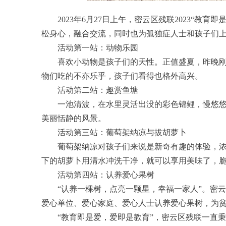
2023年6月27日上午，密云区残联2023“教
松身心，融合交流，同时也为孤独症人士和孩子们上
活动第一站：动物乐园
喜欢小动物是孩子们的天性。正值盛夏，昨晚刚下
物们吃的不亦乐乎，孩子们看得也格外高兴。
活动第二站：趣赏鱼塘
一池清波，在水里灵活出没的彩色锦鲤，慢悠悠浮
美丽恬静的风景。
活动第三站：葡萄架纳凉与拔胡萝卜
葡萄架纳凉对孩子们来说是新奇有趣的体验，浓荫
下的胡萝卜用清水冲洗干净，就可以享用美味了，脆
活动第四站：认养爱心果树
“认养一棵树，点亮一颗星，幸福一家人”。密云
爱心单位、爱心家庭、爱心人士认养爱心果树，为
“教育即是爱，爱即是教育”，密云区残联一直秉