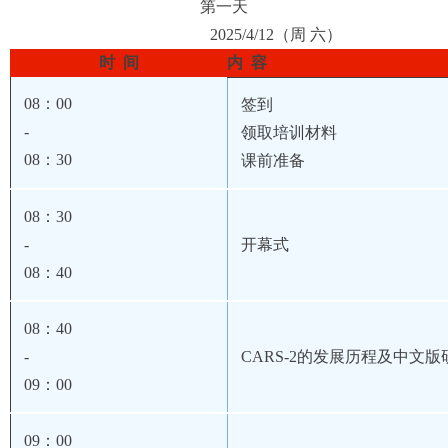
第一天
2025/4/12（
周 六
）
时 间
内 容
08
：00
签到
-
领取培训材料
08
：30
课前准备
08
：30
-
开幕式
08
：40
08
：40
-
CARS-2
的发展历程
及中文版
09
：00
09
：00