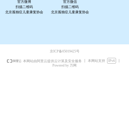
官方微博
官方微信
扫描二维码
扫描二维码
北京孤独症儿童康复协会
北京孤独症儿童康复协会
京ICP备05019425号
本网站支持
IPv6
本网站由阿里云提供云计算及安全服务
Powered by 万网