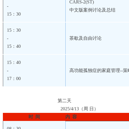
CARS-2(ST)
-
中文版案例讨论
及总结
15
：30
15
：30
-
茶歇及自由讨论
15
：40
15
：40
-
高功能孤独症的
家庭管理--
17
：00
第二天
2025/4/13（
周 日
）
时 间
内 容
08
：30